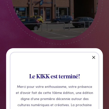
close
Namur Energite
Le KIKK est terminé!
Petit studio indépendant, avec tout comme chez soi!
Merci pour votre enthousiasme, votre présence
Un grand salon, une chambre avec lit double, ainsi
et d’avoir fait de cette 10ème édition, une édition
qu'un canapé lit, et une petite kitchenette pratique
digne d’une première décennie autour des
pour fristouiller un petit repas sur place. Pour vous
cultures numériques et créatives. La prochaine