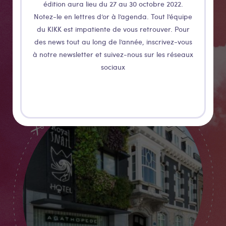
rendre de la gare au gîte, et du gîte au KIKK, pensez
édition aura lieu du 27 au 30 octobre 2022.
Libia vélo !
Notez-le en lettres d’or à l’agenda. Tout l’équipe
du KIKK est impatiente de vous retrouver. Pour
des news tout au long de l’année, inscrivez-vous
Plus de détails
à notre newsletter et suivez-nous sur les réseaux
sociaux