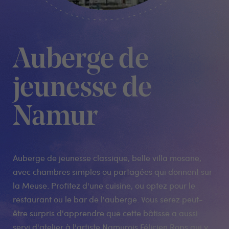
Auberge de
jeunesse de
Namur
Auberge de jeunesse classique, belle villa mosane,
avec chambres simples ou partagées qui donnent sur
la Meuse. Profitez d'une cuisine, ou optez pour le
restaurant ou le bar de l'auberge. Vous serez peut-
être surpris d'apprendre que cette bâtisse a aussi
servi d'atelier à l'artiste Namurois Félicien Rops qui y