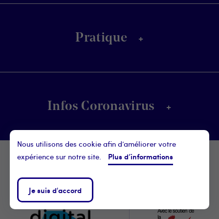
+
Pratique
+
Infos Coronavirus
Nous utilisons des cookie afin d’améliorer votre
Footer
Plus d’informations
expérience sur notre site.
Avec l'aide précieuse de
Digital
notre partenaire
Je suis d'accord
Wallonia