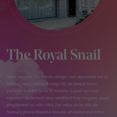
The Royal Snail
Hôtel luxueux, chambres design, vue reposante sur la
Meuse, vous y ferez, à coup sûr, de beaux rêves
pendant le KIKK! Si les 15 minutes à pied qui vous
séparent du festival vous semblent trop longues, louez
simplement un vélo Libia (les vélos de la ville de
Namur), place Maurice Servais, et redéposez votre