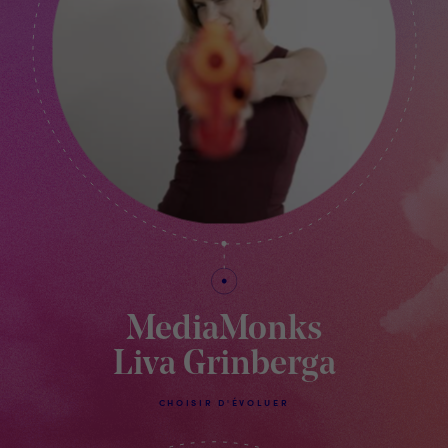
MediaMonks
Liva Grinberga
CHOISIR D'ÉVOLUER