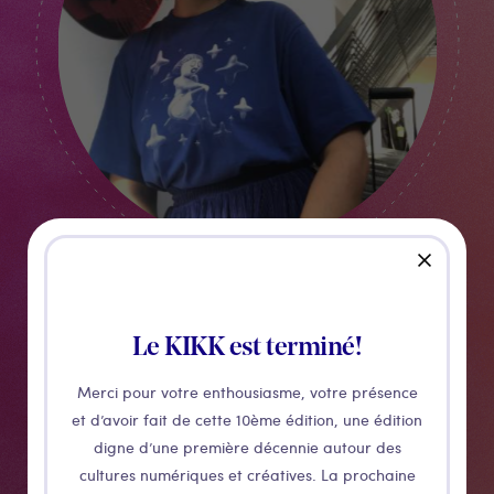
close
Le KIKK est terminé!
Loulou João
Merci pour votre enthousiasme, votre présence
MISS FOCKET FOREVER FLOWER BEBE
et d’avoir fait de cette 10ème édition, une édition
digne d’une première décennie autour des
cultures numériques et créatives. La prochaine