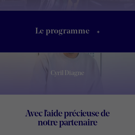
+
Le programme
Cyril Diagne
Footer
Avec l'aide précieuse de
Digital
notre partenaire
Wallonia