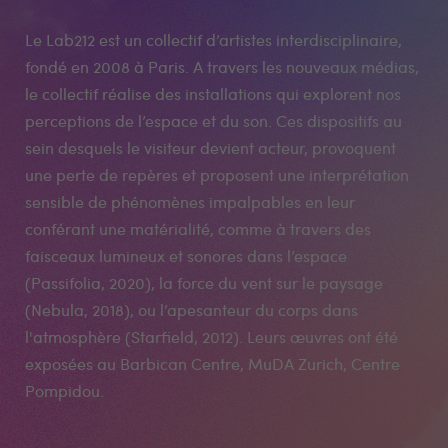
Le Lab212 est un collectif d’artistes interdisciplinaire,
fondé en 2008 à Paris. A travers les nouveaux médias,
le collectif réalise des installations qui explorent nos
perceptions de l’espace et du son. Ces dispositifs au
sein desquels le visiteur devient acteur, provoquent
une perte de repères et proposent une interprétation
sensible de phénomènes impalpables en leur
conférant une matérialité, comme à travers des
faisceaux lumineux et sonores dans l’espace
(Passifolia, 2020), la force du vent sur le paysage
(Nebula, 2018), ou l’apesanteur du corps dans
l'atmosphère (Starfield, 2012). Leurs œuvres ont été
exposées au Barbican Centre, MuDA Zurich, Centre
Pompidou.