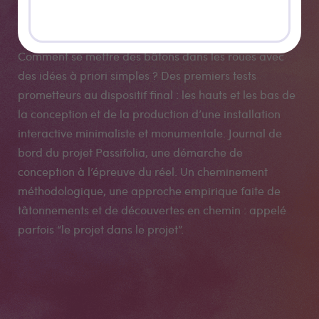
compliqué
Comment se mettre des bâtons dans les roues avec
des idées à priori simples ? Des premiers tests
prometteurs au dispositif final : les hauts et les bas de
la conception et de la production d’une installation
interactive minimaliste et monumentale. Journal de
bord du projet Passifolia, une démarche de
conception à l’épreuve du réel. Un cheminement
méthodologique, une approche empirique faite de
tâtonnements et de découvertes en chemin : appelé
parfois “le projet dans le projet”.