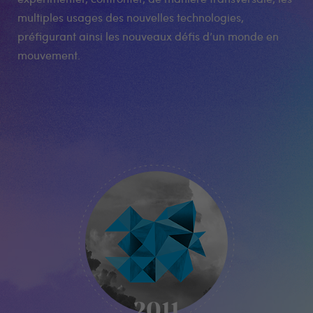
multiples usages des nouvelles technologies,
préfigurant ainsi les nouveaux défis d’un monde en
mouvement.
KIKK
-
2011
2011