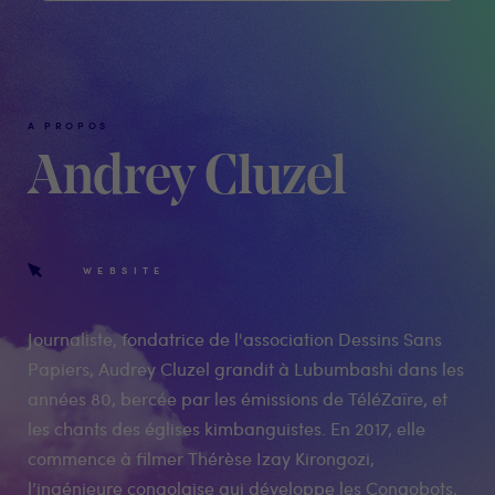
A PROPOS
Andrey Cluzel
WEBSITE
Journaliste, fondatrice de l'association Dessins Sans
Papiers, Audrey Cluzel grandit à Lubumbashi dans les
années 80, bercée par les émissions de TéléZaïre, et
les chants des églises kimbanguistes. En 2017, elle
commence à filmer Thérèse Izay Kirongozi,
l’ingénieure congolaise qui développe les Congobots,