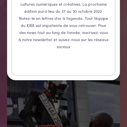
robot Lumumba à Kinshasa...
cultures numériques et créatives. La prochaine
édition aura lieu du 27 au 30 octobre 2022.
Cet artiste est exposé dans le cadre du partenariat
Notez-le en lettres d’or à l’agenda. Tout l’équipe
AFRIKIKK entre la Belgique et le Sénégal (avec le KIKK
du KIKK est impatiente de vous retrouver. Pour
des news tout au long de l’année, inscrivez-vous
Festival - Kër Thiossane & la commissaire d'exposition
à notre newsletter et suivez-nous sur les réseaux
Delphine Buysse) grâce au soutien de Wallonie-
sociaux
Bruxelles International - Bureau International de la
Jeunesse & Africalia
Médias