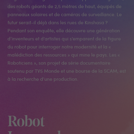
des robots géants de 2,5 mètres de haut, équipés de
panneaux solaires et de caméras de surveillance. Le
futur serait-il déjà dans les rues de Kinshasa ?
Pendant son enquête, elle découvre une génération
d’inventeurs et d’artistes qui s’emparent de la figure
du robot pour interroger notre modernité et la «
malédiction des ressources » qui mine le pays. Les «
Roboticiens », son projet de série documentaire
soutenu par TV5 Monde et une bourse de la SCAM, est
à la recherche d’une production.
Robot