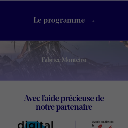
+
Le programme
Fabrice Monteiro
Footer
Avec l'aide précieuse de
Digital
notre partenaire
Wallonia