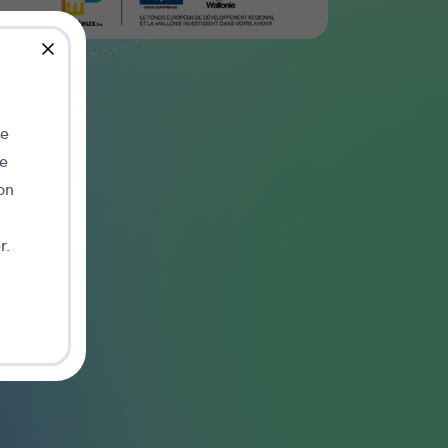
close
de
ie
on
r.