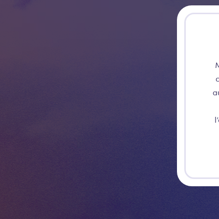
M
c
a
l
WEBSITE