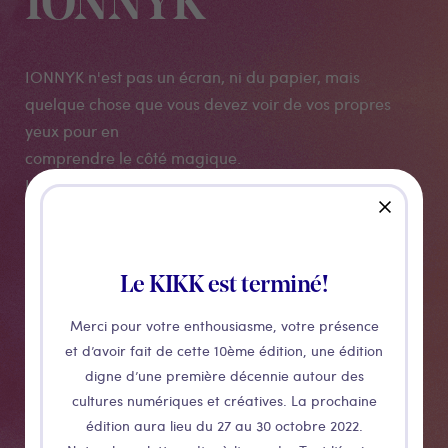
IONNYK
IONNYK n'est pas un écran, ni du papier, mais
quelque chose que vous devez voir de vos propres
yeux pour en
comprendre le côté magique.
IONNYK est le premier cadre d’art connecté au monde
close
basé sur la technologie du papier électronique
composé de
millions de micro capsules d'encre. IONNYK valorise
Le KIKK est terminé!
l'intégrité de l'art photographique. C’est pourquoi
toutes les
Merci pour votre enthousiasme, votre présence
oeuvres photographiques de notre catalogue ont la
et d’avoir fait de cette 10ème édition, une édition
même netteté et qualité qu'une photographie à
digne d’une première décennie autour des
l'encre papier. La
cultures numériques et créatives. La prochaine
édition aura lieu du 27 au 30 octobre 2022.
seule différence? Nous n’utilisons pas d’encre papier.