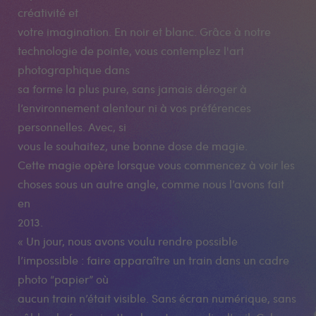
créativité et
votre imagination. En noir et blanc. Grâce à notre
technologie de pointe, vous contemplez l'art
photographique dans
sa forme la plus pure, sans jamais déroger à
l’environnement alentour ni à vos préférences
personnelles. Avec, si
vous le souhaitez, une bonne dose de magie.
Cette magie opère lorsque vous commencez à voir les
choses sous un autre angle, comme nous l’avons fait
en
2013.
« Un jour, nous avons voulu rendre possible
l’impossible : faire apparaître un train dans un cadre
photo “papier” où
aucun train n’était visible. Sans écran numérique, sans