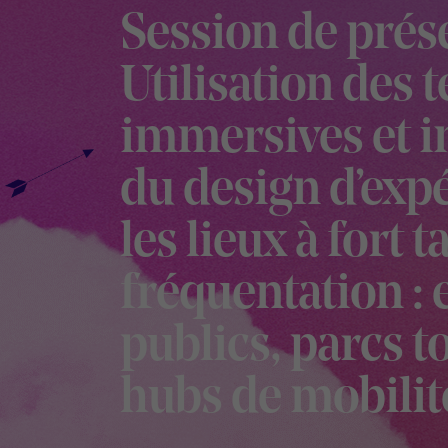
Session de prése
Utilisation des 
immersives et in
du design d’exp
les lieux à fort 
fréquentation :
publics, parcs t
hubs de mobilit