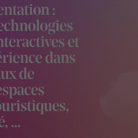
ntation :
technologies
teractives et
érience dans
taux de
 espaces
ouristiques,
é, …