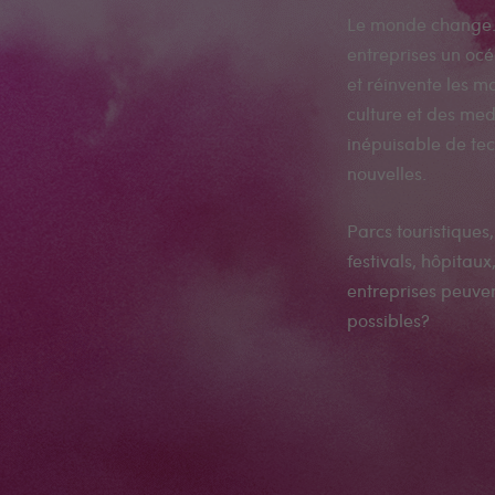
Le monde change. 
entreprises un océ
et réinvente les m
culture et des medi
inépuisable de tec
nouvelles.
Parcs touristiques
festivals, hôpitau
entreprises peuven
possibles?