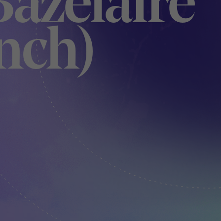
Bazelaire
ench)