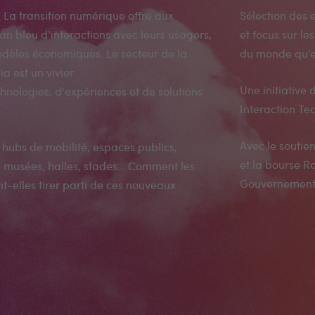
La transition numérique offre aux
Sélection des 
an bleu d’interactions avec leurs usagers,
et focus sur le
odèles économiques. Le secteur de la
du monde qu’e
a est un vivier
Une initiative
hnologies, d'expériences et de solutions
Interaction Te
Avec le soutie
, hubs de mobilité, espaces publics,
et la bourse R
x, musées, halles, stades… Comment les
Gouvernement W
t-elles tirer parti de ces nouveaux