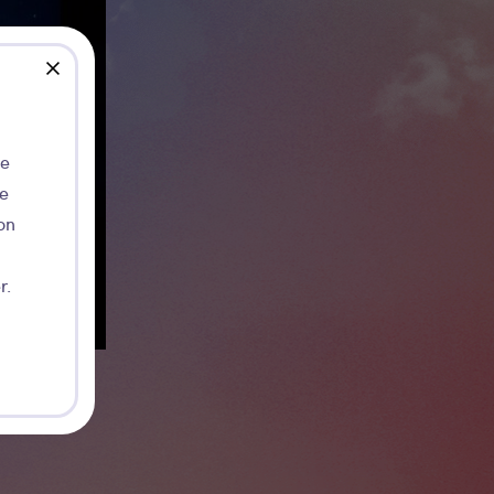
close
de
ie
on
r.