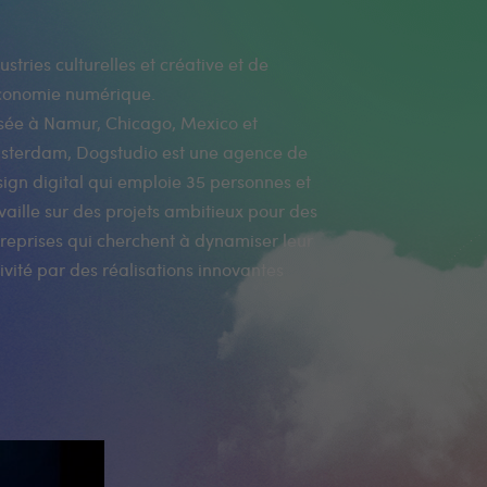
économie numérique.
sée à Namur, Chicago, Mexico et
sterdam, Dogstudio est une agence de
ign digital qui emploie 35 personnes et
vaille sur des projets ambitieux pour des
reprises qui cherchent à dynamiser leur
ivité par des réalisations innovantes