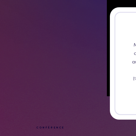
M
c
a
l
CONFÉRENCE