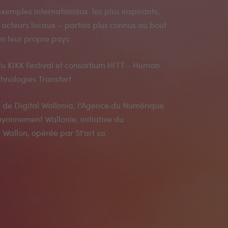
exemples internationaux les plus inspirants,
s acteurs locaux – parfois plus connus au bout
n leur propre pays.
 du KIKK Festival et consortium HITT - Human
chnologies Transfert
n de Digital Wallonia, l'Agence du Numérique
ayonnement Wallonie, initiative du
allon, opérée par St’art sa.