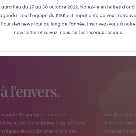
aura lieu du 27 au 30 octobre 2022. Notez-le en lettres d’or à
’agenda. Tout l’équipe du KIKK est impatiente de vous retrouve
Pour des news tout au long de l’année, inscrivez-vous à notre
newsletter et suivez-nous sur les réseaux sociaux
à l'envers.
ous parle de quelques-unes des
quête actuelle pour adapter le vieux
chiques qui caractérisent ses critiques
 de son jardin en une banque de sperme
ristiques du capitalisme tardif, des
onnaissent délibérément le protocole