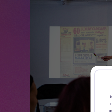
M
c
a