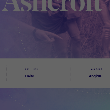
 Ashcroft
LE LIEU
LANGUE
Delta
Anglais