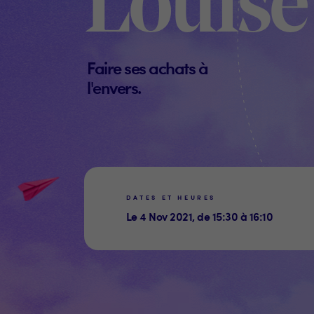
Louise
Faire ses achats à
l'envers.
DATES ET HEURES
Le 4 Nov 2021, de 15:30 à 16:10