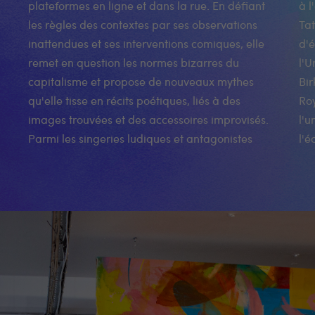
plateformes en ligne et dans la rue. En défiant
à l'envers" ou le retitrage d'œuvres d'art à la
les règles des contextes par ses observations
Tate Modern à l'aide de post-it et d'une équipe
inattendues et ses interventions comiques, elle
d'écoliers en visite. Louise Ashcroft a étudié à
remet en question les normes bizarres du
l'Université d'Oxford (Ruskin School of Art), au
capitalisme et propose de nouveaux mythes
Birkbeck College (Université de Londres) et au
qu'elle tisse en récits poétiques, liés à des
Royal College of Art de Londres. Elle enseigne à
images trouvées et des accessoires improvisés.
l'université Goldsmiths, est co-fondatrice de
Parmi les singeries ludiques et antagonistes
l'é