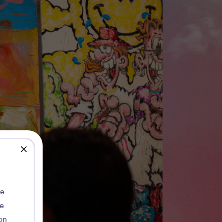
close
de
ie
on