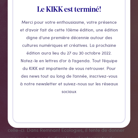
Jony Easterby traite à la fois de la dégradation et de
Le KIKK est terminé!
la restauration de l’environnement.
Remnant Ecologies est une réponse artistique à une
Merci pour votre enthousiasme, votre présence
et d’avoir fait de cette 10ème édition, une édition
inquiétude croissante à l’égard de notre déconnexion
digne d’une première décennie autour des
et de notre désengagement du monde naturel. Cette
cultures numériques et créatives. La prochaine
oeuvre est composée de différents tableaux jalonné
édition aura lieu du 27 au 30 octobre 2022.
de nichoirs, de branches et d’arbres au cœur de la
Notez-le en lettres d’or à l’agenda. Tout l’équipe
ville, de projections d’une beauté d’un autre monde.
du KIKK est impatiente de vous retrouver. Pour
Une invitation à l’émerveillement de tous les âges, à
des news tout au long de l’année, inscrivez-vous
un retour aux choses simples.
à notre newsletter et suivez-nous sur les réseaux
La menace réelle et existentielle de la destruction de
sociaux
l’écosystème par l’homme, les récits d’extinction, et le
cataclysme que subit notre climat sont autant de
raisons qui ont poussé Jony Easterby à célébrer la
nature et mettre en lumière notre déconnexion avec
celle-ci. Dans Remnant Ecologies, il tente de donner