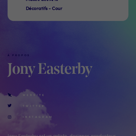
Décoratifs - Cour
À PROPOS
Jony Easterby
WEBSITE
TWITTER
INSTAGRAM
Jony Easterby est un artiste, designer, producteur,