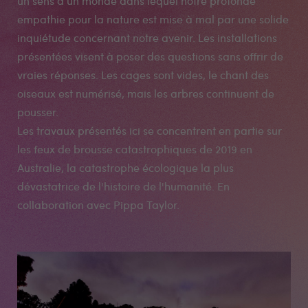
un sens à un monde dans lequel notre profonde
empathie pour la nature est mise à mal par une solide
inquiétude concernant notre avenir. Les installations
présentées visent à poser des questions sans offrir de
vraies réponses. Les cages sont vides, le chant des
oiseaux est numérisé, mais les arbres continuent de
pousser.
Les travaux présentés ici se concentrent en partie sur
les feux de brousse catastrophiques de 2019 en
Australie, la catastrophe écologique la plus
dévastatrice de l'histoire de l'humanité. En
collaboration avec Pippa Taylor.
Médias