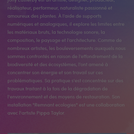
réalisateur, performeur, naturaliste passionné et
amoureux des plantes. À l’aide de supports
numériques et analogiques, il explore les limites entre
les matériaux bruts, la technologie sonore, la
composition, le paysage et l’architecture. Comme de
nombreux artistes, les bouleversements auxquels nous
sommes confrontés en raison de l’effondrement de la
biodiversité et des écosystèmes, l’ont amené à
concentrer son énergie et son travail sur ces
problématiques. Sa pratique s'est concentrée sur des
travaux traitant à la fois de la dégradation de
l'environnement et des moyens de restauration. Son
installation "Remnant ecologies" est une collaboration
avec l'artiste Pippa Taylor.