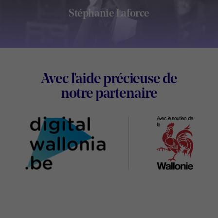
Stéphanie Laforce
Footer
Avec l'aide précieuse de
Digital
notre partenaire
Wallonia