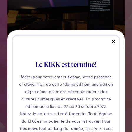
close
Le KIKK est terminé!
Chtonic Rites
Merci pour votre enthousiasme, votre présence
et d’avoir fait de cette 10ème édition, une édition
digne d’une première décennie autour des
Chthonic Rites est une installation et un "bureau
cultures numériques et créatives. La prochaine
intelligent hanté" où Siri et Alexa, qui s'expriment par
édition aura lieu du 27 au 30 octobre 2022.
l'intermédiaire d'un iPhone d'Apple et d'un Echo
Notez-le en lettres d’or à l’agenda. Tout l’équipe
d'Amazon, sont en conversation l'un avec l'autre. Au
du KIKK est impatiente de vous retrouver. Pour
fur et à mesure que la conversation se poursuit, le
des news tout au long de l’année, inscrivez-vous