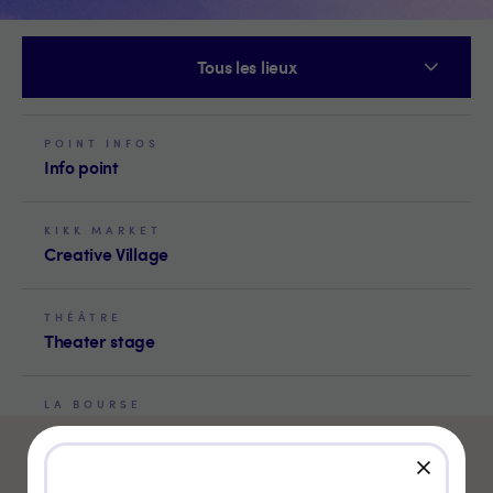
Tous les lieux
POINT INFOS
Info point
KIKK MARKET
Creative Village
THÉÂTRE
Theater stage
LA BOURSE
Creative village stage
close
DELTA