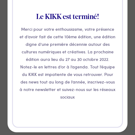
Delta stage
Le KIKK est terminé!
PAVILION
Merci pour votre enthousiasme, votre présence
Pavilion
et d’avoir fait de cette 10ème édition, une édition
digne d’une première décennie autour des
THÉÂTRE DE VERDURE
cultures numériques et créatives. La prochaine
Théâtre de verdure
édition aura lieu du 27 au 30 octobre 2022.
Notez-le en lettres d’or à l’agenda. Tout l’équipe
SOIRÉES
du KIKK est impatiente de vous retrouver. Pour
Party Day 1
des news tout au long de l’année, inscrivez-vous
à notre newsletter et suivez-nous sur les réseaux
SOIRÉES
sociaux
Party Day 2
KIKK IN TOWN
Nils Völker