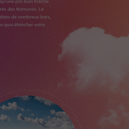
 qu'une pils bien fraîche
érés des Namurois. La
e dans de nombreux bars,
e quoi étancher votre