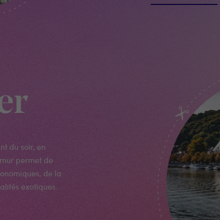
er
t du soir, en
amur permet de
ronomiques, de la
alités exotiques.