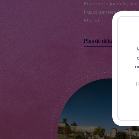
Pendant la journée, vou
trucks derrière le Théâtr
Marie).
Plus de détails
M
c
a
l