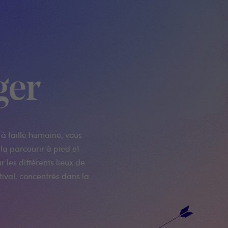
ger
 à taille humaine, vous
la parcourir à pied et
r les différents lieux de
ival, concentrés dans la