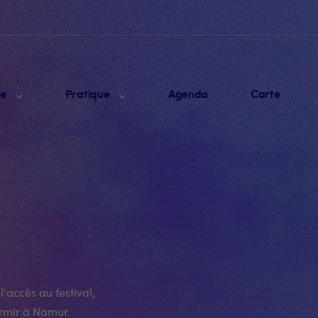
e
me
Pratique
Agenda
Carte
l'accès au festival,
rmir à Namur.