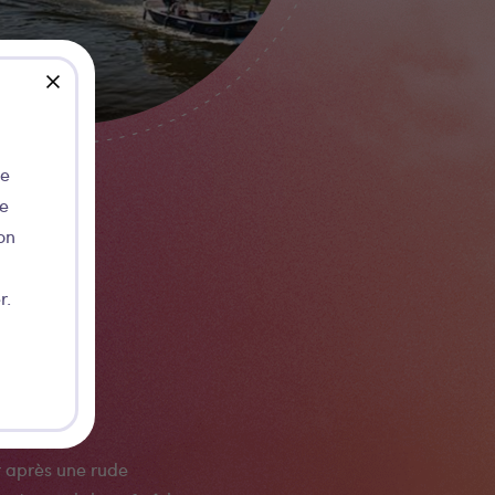
close
de
ie
on
r.
e
 après une rude