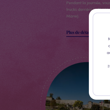
Pendant la journée, vou
trucks derrière le Théâtr
Marie).
Plus de détails
M
c
a
l