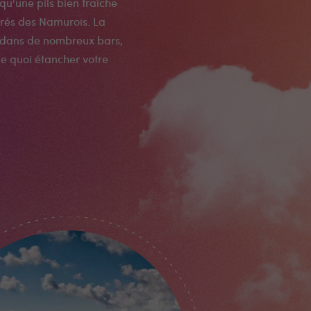
 qu'une pils bien fraîche
érés des Namurois. La
e dans de nombreux bars,
e quoi étancher votre