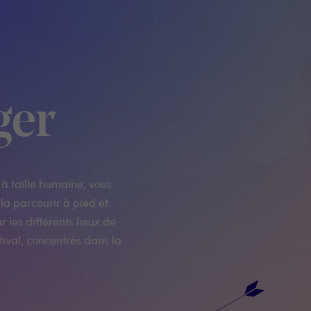
ger
 à taille humaine, vous
la parcourir à pied et
r les différents lieux de
ival, concentrés dans la