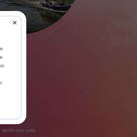
close
de
ie
on
r.
e
 après une rude