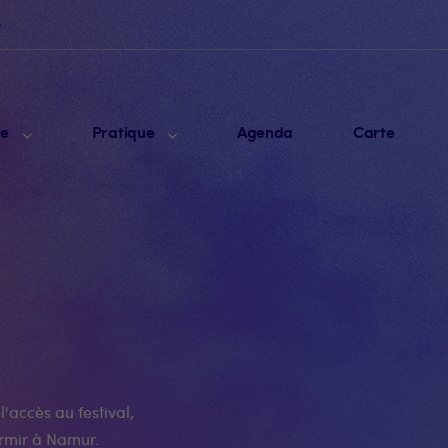
e
me
Pratique
Agenda
Carte
l'accès au festival,
rmir à Namur.