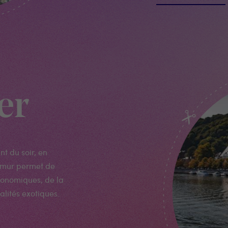
er
t du soir, en
amur permet de
ronomiques, de la
alités exotiques.