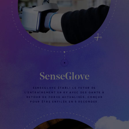
SenseGlove
SENSEGLOVE ÉTABLI LE FUTUR DE
L'ENTRAÎNEMENT EN RV AVEC DES GANTS À
RETOUR DE FORCE ACTUALISÉS, CONÇUS
POUR ÊTRE ENFILÉS EN 5 SECONDES.