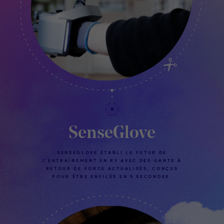
SenseGlove
SENSEGLOVE ÉTABLI LE FUTUR DE
L'ENTRAÎNEMENT EN RV AVEC DES GANTS À
RETOUR DE FORCE ACTUALISÉS, CONÇUS
POUR ÊTRE ENFILÉS EN 5 SECONDES.