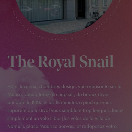
The Royal Snail
Hôtel luxueux, chambres design, vue reposante sur la
Meuse, vous y ferez, à coup sûr, de beaux rêves
pendant le KIKK! Si les 15 minutes à pied qui vous
séparent du festival vous semblent trop longues, louez
simplement un vélo Libia (les vélos de la ville de
Namur), place Maurice Servais, et redéposez votre