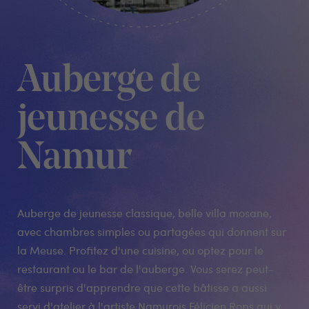
Auberge de
jeunesse de
Namur
Auberge de jeunesse classique, belle villa mosane,
avec chambres simples ou partagées qui donnent sur
la Meuse. Profitez d'une cuisine, ou optez pour le
restaurant ou le bar de l'auberge. Vous serez peut-
être surpris d'apprendre que cette bâtisse a aussi
servi d'atelier à l'artiste Namurois Félicien Rops qui y