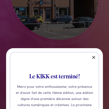
close
Namur Energite
Le KIKK est terminé!
Petit studio indépendant, avec tout comme chez soi!
Merci pour votre enthousiasme, votre présence
Un grand salon, une chambre avec lit double, ainsi
et d’avoir fait de cette 10ème édition, une édition
qu'un canapé lit, et une petite kitchenette pratique
digne d’une première décennie autour des
pour fristouiller un petit repas sur place. Pour vous
cultures numériques et créatives. La prochaine