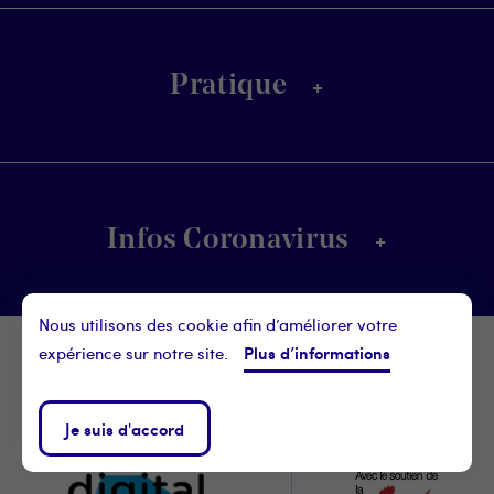
+
Pratique
+
Infos Coronavirus
Nous utilisons des cookie afin d’améliorer votre
Footer
Plus d’informations
expérience sur notre site.
Avec l'aide précieuse de
Digital
notre partenaire
Je suis d'accord
Wallonia