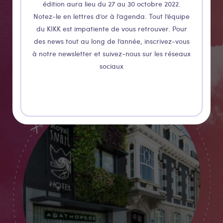
rendre de la gare au gîte, et du gîte au KIKK, pensez
édition aura lieu du 27 au 30 octobre 2022.
Libia vélo !
Notez-le en lettres d’or à l’agenda. Tout l’équipe
du KIKK est impatiente de vous retrouver. Pour
des news tout au long de l’année, inscrivez-vous
Plus de détails
à notre newsletter et suivez-nous sur les réseaux
sociaux