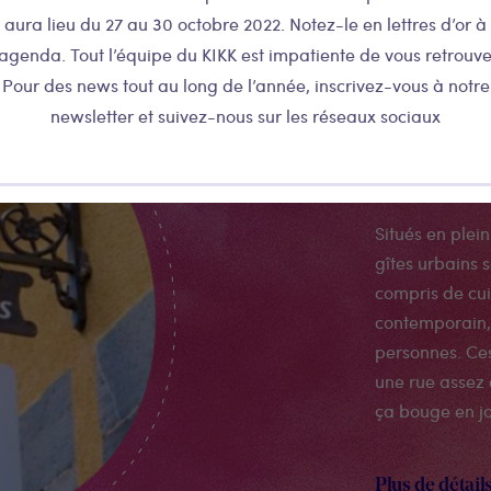
aura lieu du 27 au 30 octobre 2022. Notez-le en lettres d’or à
’agenda. Tout l’équipe du KIKK est impatiente de vous retrouve
Pour des news tout au long de l’année, inscrivez-vous à notre
newsletter et suivez-nous sur les réseaux sociaux
Les git
Situés en plein
gîtes urbains
compris de cui
contemporain, 
personnes. Ce
une rue assez 
ça bouge en j
Plus de détail