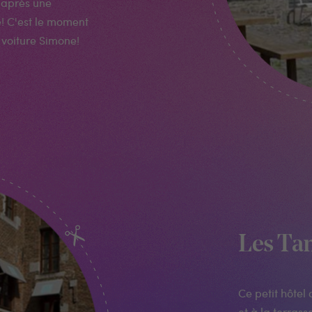
u après une
e! C'est le moment
 voiture Simone!
Les Ta
Ce petit hôtel
et à la terra