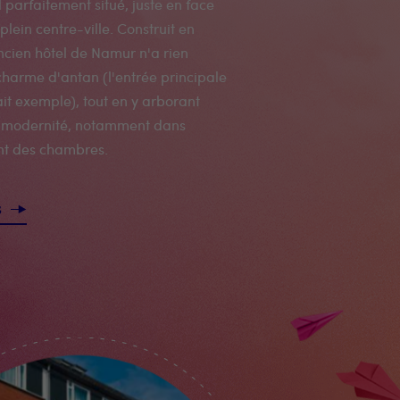
 parfaitement situé, juste en face
plein centre-ville. Construit en
ancien hôtel de Namur n'a rien
harme d'antan (l'entrée principale
ait exemple), tout en y arborant
 modernité, notamment dans
t des chambres.
s