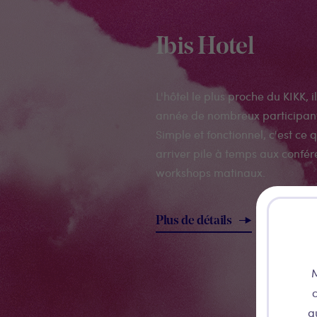
Ibis Hotel
L'hôtel le plus proche du KIKK, 
année de nombreux participants
Simple et fonctionnel, c'est ce q
arriver pile à temps aux confé
workshops matinaux.
Plus de détails
M
c
a