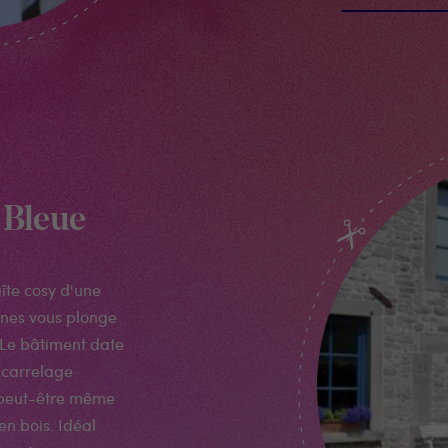
 Bleue
îte cosy d'une
nnes vous plonge
Le bâtiment date
e carrelage
t peut-être même
en bois. Idéal