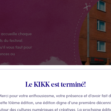
il accueille chaque
 du festival.
u'il vous faut pour
rences ou
Le KIKK est terminé!
erci pour votre enthousiasme, votre présence et d’avoir fait 
ette 10ème édition, une édition digne d’une première décenn
utour des cultures numériques et créatives. La prochaine éditi