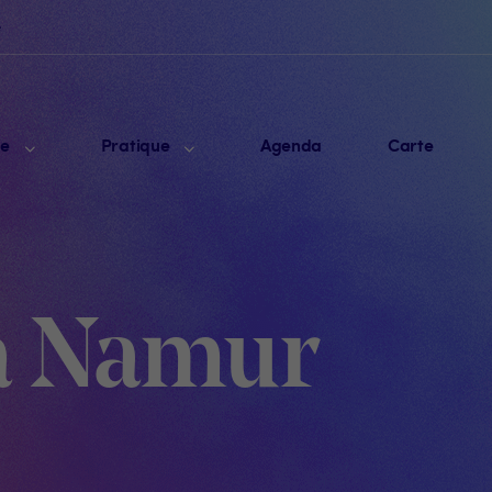
e
me
Pratique
Agenda
Carte
à Namur