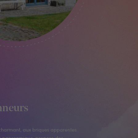
nneurs
 charmant, aux briques apparentes
sse panoramique, propose des