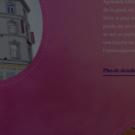
Agréable hôtel
de la gare, en 
1904, le plus 
perdu de son c
en est un parf
une touche de
l'aménagemen
Plus de détail