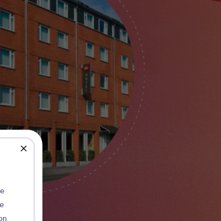
close
de
ie
on