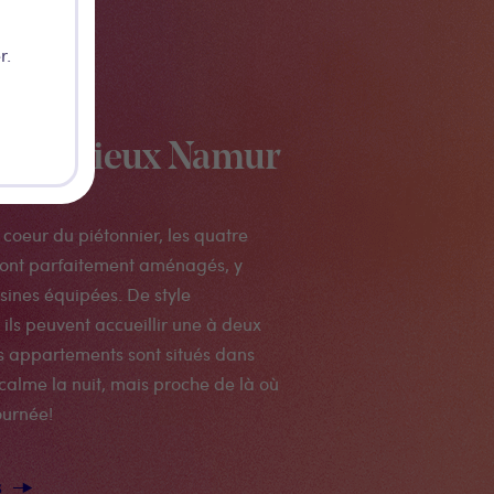
r.
es du vieux Namur
 coeur du piétonnier, les quatre
 sont parfaitement aménagés, y
sines équipées. De style
ils peuvent accueillir une à deux
s appartements sont situés dans
calme la nuit, mais proche de là où
ournée!
s