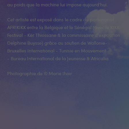
au poids que la machine lui impose aujourd’hui.
Cet artiste est exposé dans le cadre du partenariat
AFRIKIKK entre la Belgique et le Sénégal (avec le KIKK
Festival - Kër Thiossane & la commissaire d'exposition
Delphine Buysse) grâce au soutien de Wallonie-
Bruxelles International - Tunisie en Mouvement
- Bureau International de la Jeunesse & Africalia
Photographie de © Marie Ihoir