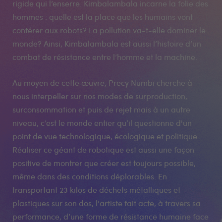
rigide qui l’enserre. Kimbalambala incarne la folie des
hommes : quelle est la place que les humains vont
conférer aux robots? La pollution va-t-elle dominer le
monde? Ainsi, Kimbalambala est aussi l’histoire d’un
combat de résistance entre l’homme et la machine.
Au moyen de cette œuvre, Precy Numbi cherche à
nous interpeller sur nos modes de surproduction,
surconsommation et puis de rejet mais à un autre
niveau, c’est le monde entier qu’il questionne d'un
point de vue technologique, écologique et politique.
Réaliser ce géant de robotique est aussi une façon
positive de montrer que créer est toujours possible,
même dans des conditions déplorables. En
transportant 23 kilos de déchets métalliques et
plastiques sur son dos, l'artiste fait acte, à travers sa
performance, d’une forme de résistance humaine face