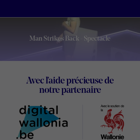
Man Strikes Back - Spectacle
Footer
Avec l'aide précieuse de
Digital
notre partenaire
Wallonia