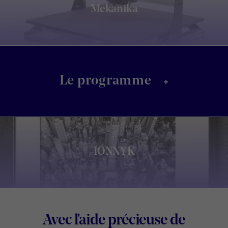
Mekanika
+
Le programme
IONNYK
Footer
Avec l'aide précieuse de