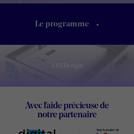
+
Le programme
1.61 Design
Footer
Avec l'aide précieuse de
Digital
notre partenaire
Wallonia