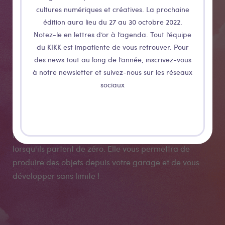
cultures numériques et créatives. La prochaine
édition aura lieu du 27 au 30 octobre 2022.
Notez-le en lettres d’or à l’agenda. Tout l’équipe
Evo
du KIKK est impatiente de vous retrouver. Pour
des news tout au long de l’année, inscrivez-vous
à notre newsletter et suivez-nous sur les réseaux
Evo est une fraiseuse numérique unique qui vous
sociaux
accompagnera tout au long du développement de vos
projets. Nous avons conçu cette machine pour
résoudre les problèmes les plus courants que
rencontrent les utilisateurs de fraiseuse numérique
lorsqu'ils partent de zéro. Elle vous permettra de
produire des objets depuis votre garage et de vous
développer sans limite !