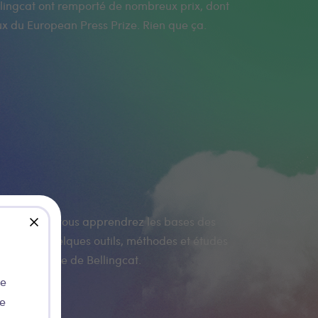
x du European Press Prize. Rien que ça.
close
e l'expérience de Bellingcat.
de
ie