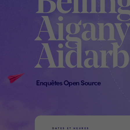
Bellin
Aigany
Aidarb
Enquêtes Open Source
DATES ET HEURES