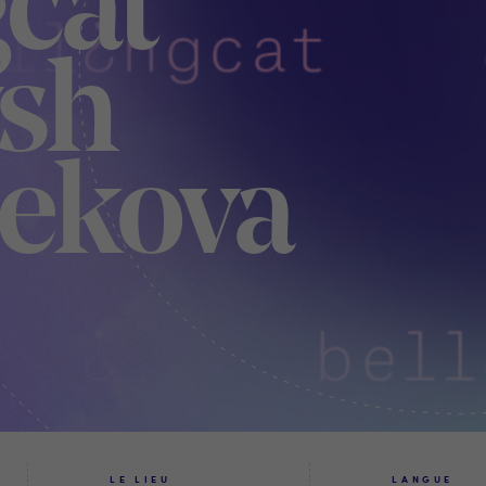
gcat
sh
ekova
LE LIEU
LANGUE