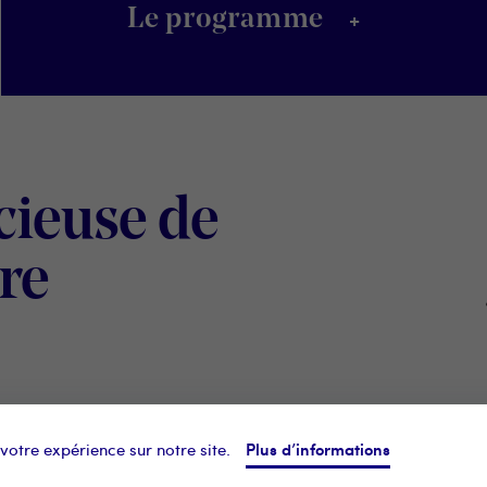
+
Le programme
écieuse de
Digital
re
Wallonia
©2021 KIKK A
Plus d’informations
 votre expérience sur notre site.