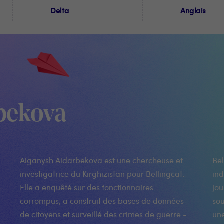
Delta
Anglais
bekova
Aiganysh Aidarbekova est une chercheuse et
Bellingcat est un collectif international
investigatrice du Kirghizistan pour Bellingcat.
indépendant de chercheurs, d'enquêteurs et de
Elle a enquêté sur des fonctionnaires
journalistes citoyens qui utilisent l'enquête open
corrompus, a construit des bases de données
source et les médias sociaux pour enquêter sur
de citoyens et surveillé des crimes de guerre -
une variété de sujets. Les membres de