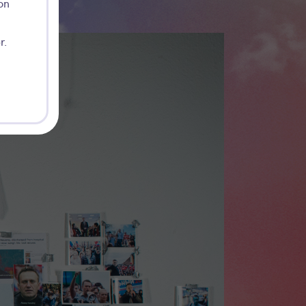
on
r.