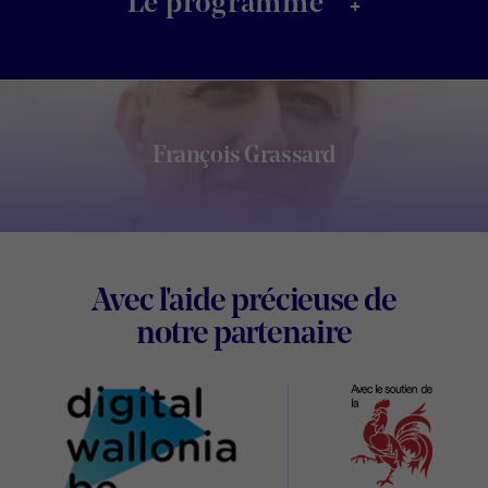
+
Le programme
François Grassard
Footer
Avec l'aide précieuse de
Digital
notre partenaire
Wallonia