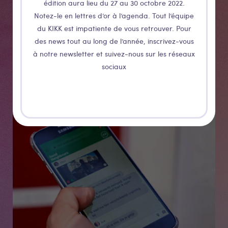
rencontres significatives et intimes entre les publics
édition aura lieu du 27 au 30 octobre 2022.
physiques et en ligne. Découvrez les résultats de deux
Notez-le en lettres d’or à l’agenda. Tout l’équipe
expériences récentes : The Gossip et DuoDisco
du KIKK est impatiente de vous retrouver. Pour
des news tout au long de l’année, inscrivez-vous
(hybride).
à notre newsletter et suivez-nous sur les réseaux
sociaux
Médias