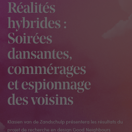
Réalités
hybrides :
Soirées
dansantes,
commérages
et espionnage
des voisins
Klasien van de Zandschulp présentera les résultats du
projet de recherche en design Good Neighbours