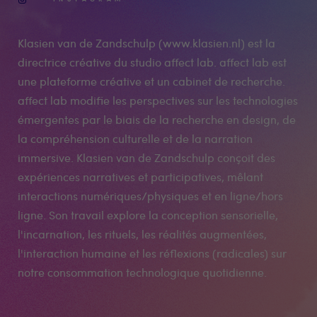
Klasien van de Zandschulp (www.klasien.nl) est la
directrice créative du studio affect lab. affect lab est
une plateforme créative et un cabinet de recherche.
affect lab modifie les perspectives sur les technologies
émergentes par le biais de la recherche en design, de
la compréhension culturelle et de la narration
immersive. Klasien van de Zandschulp conçoit des
expériences narratives et participatives, mêlant
interactions numériques/physiques et en ligne/hors
ligne. Son travail explore la conception sensorielle,
l'incarnation, les rituels, les réalités augmentées,
l'interaction humaine et les réflexions (radicales) sur
notre consommation technologique quotidienne.