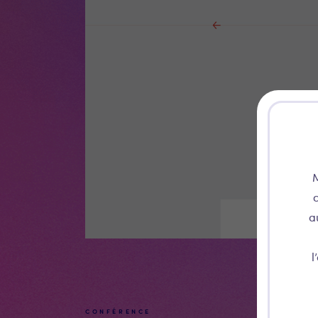
M
c
a
l
CONFÉRENCE