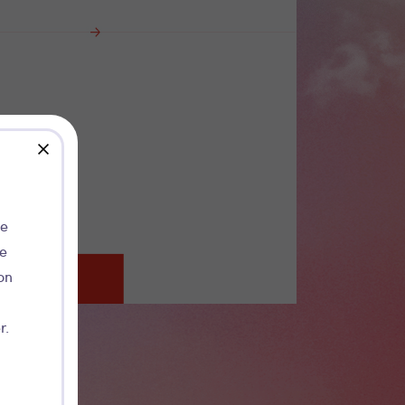
close
de
ie
on
r.