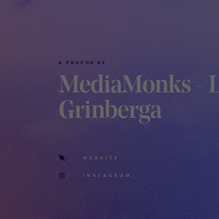
A PROPOS DE
MediaMonks - L
Grinberga
WEBSITE
INSTAGRAM