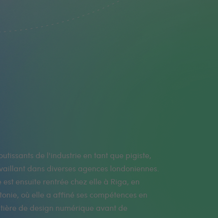
utissants de l'industrie en tant que pigiste,
vaillant dans diverses agences londoniennes.
e est ensuite rentrée chez elle à Riga, en
tonie, où elle a affiné ses compétences en