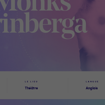
Monks
rinberga
LE LIEU
LANGUE
Théâtre
Anglais