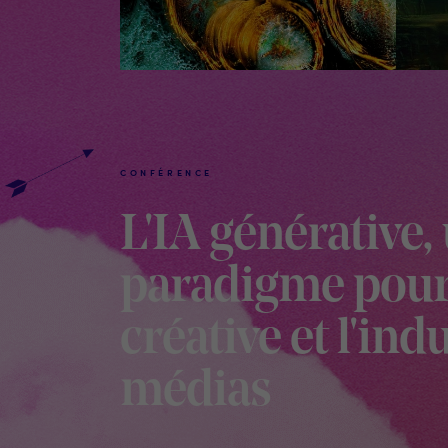
CONFÉRENCE
L'IA générative
paradigme pour 
créative et l'ind
médias