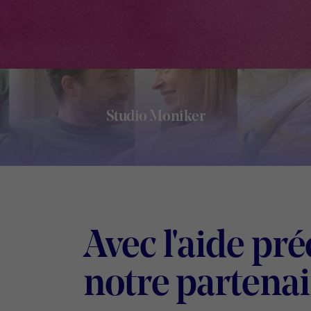
Studio Moniker
Footer
Avec l'aide pr
notre partenai