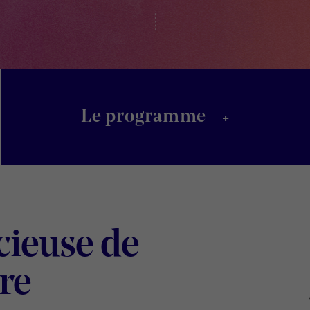
+
Le programme
écieuse de
Digital
re