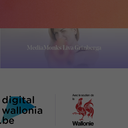
MediaMonks Liva Grinberga