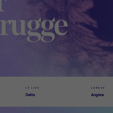
r
rugge
LE LIEU
LANGUE
Delta
Anglais