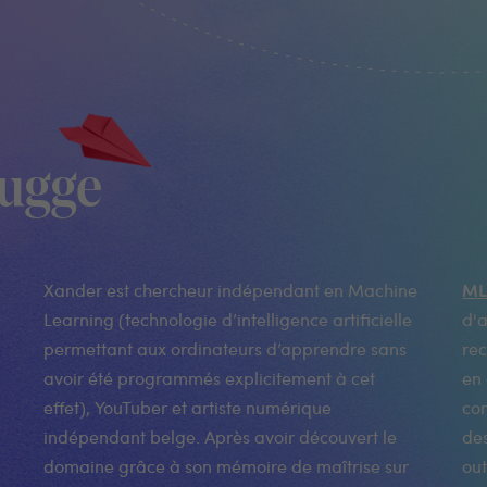
ugge
ML
Xander est chercheur indépendant en Machine
Learning (technologie d’intelligence artificielle
d'
permettant aux ordinateurs d’apprendre sans
rec
avoir été programmés explicitement à cet
en 
effet), YouTuber et artiste numérique
con
indépendant belge. Après avoir découvert le
de
domaine grâce à son mémoire de maîtrise sur
out