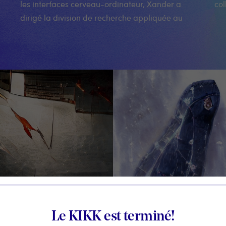
les interfaces cerveau-ordinateur, Xander a
co
dirigé la division de recherche appliquée au
Le KIKK est terminé!