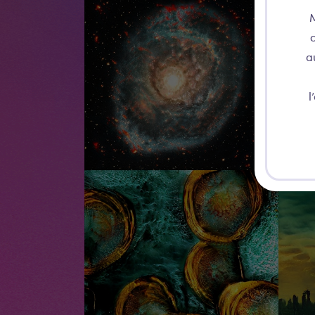
M
c
a
l