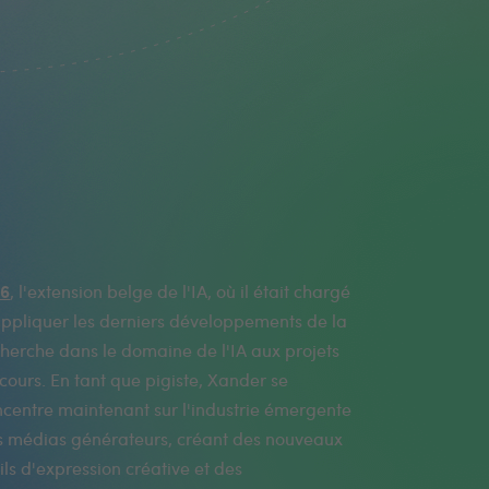
6
, l'extension belge de l'IA, où il était chargé
appliquer les derniers développements de la
herche dans le domaine de l'IA aux projets
cours. En tant que pigiste, Xander se
centre maintenant sur l'industrie émergente
s médias générateurs, créant des nouveaux
ils d'expression créative et des