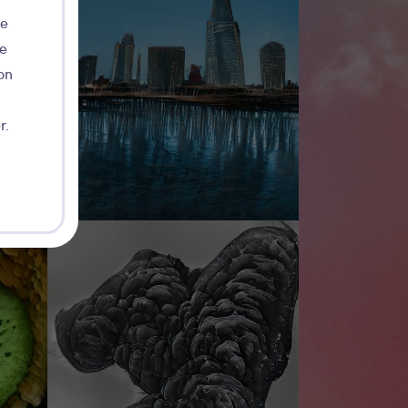
de
ie
on
r.