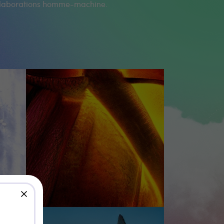
llaborations homme-machine.
close