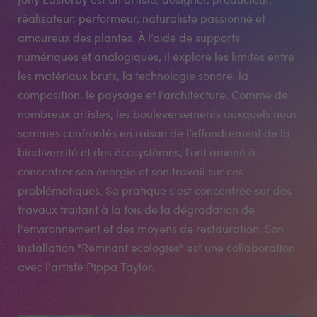
réalisateur, performeur, naturaliste passionné et
amoureux des plantes. À l’aide de supports
numériques et analogiques, il explore les limites entre
les matériaux bruts, la technologie sonore, la
composition, le paysage et l’architecture. Comme de
nombreux artistes, les bouleversements auxquels nous
sommes confrontés en raison de l’effondrement de la
biodiversité et des écosystèmes, l’ont amené à
concentrer son énergie et son travail sur ces
problématiques. Sa pratique s'est concentrée sur des
travaux traitant à la fois de la dégradation de
l'environnement et des moyens de restauration. Son
installation "Remnant ecologies" est une collaboration
avec l'artiste Pippa Taylor.