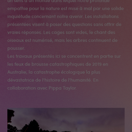
un sens à un monde dans lequel notre profonde
empathie pour la nature est mise à mal par une solide
inquiétude concernant notre avenir. Les installations
présentées visent à poser des questions sans offrir de
vraies réponses. Les cages sont vides, le chant des
oiseaux est numérisé, mais les arbres continuent de
pousser.
Les travaux présentés ici se concentrent en partie sur
les feux de brousse catastrophiques de 2019 en
Australie, la catastrophe écologique la plus
dévastatrice de l'histoire de l'humanité. En
collaboration avec Pippa Taylor.
Médias