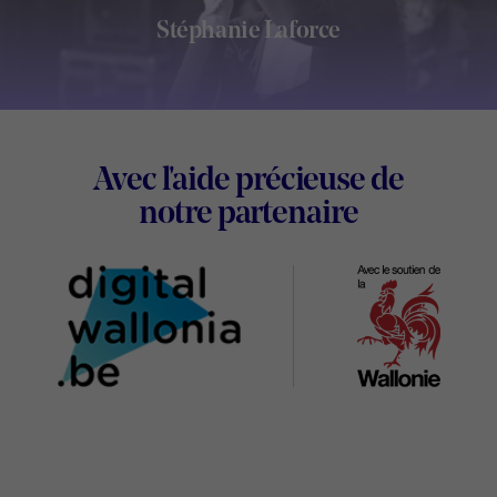
Stéphanie Laforce
Footer
Avec l'aide précieuse de
Digital
notre partenaire
Wallonia