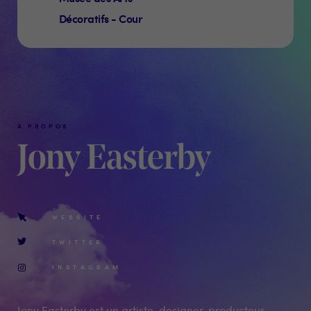
Décoratifs - Cour
À PROPOS
Jony Easterby
WEBSITE
TWITTER
INSTAGRAM
Jony Easterby est un artiste, designer, producteur,