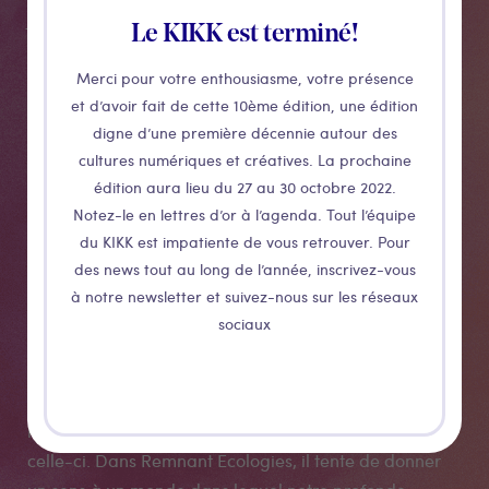
Jony Easterby traite à la fois de la dégradation et de
Le KIKK est terminé!
la restauration de l’environnement.
Remnant Ecologies est une réponse artistique à une
Merci pour votre enthousiasme, votre présence
et d’avoir fait de cette 10ème édition, une édition
inquiétude croissante à l’égard de notre déconnexion
digne d’une première décennie autour des
et de notre désengagement du monde naturel. Cette
cultures numériques et créatives. La prochaine
oeuvre est composée de différents tableaux jalonné
édition aura lieu du 27 au 30 octobre 2022.
de nichoirs, de branches et d’arbres au cœur de la
Notez-le en lettres d’or à l’agenda. Tout l’équipe
ville, de projections d’une beauté d’un autre monde.
du KIKK est impatiente de vous retrouver. Pour
Une invitation à l’émerveillement de tous les âges, à
des news tout au long de l’année, inscrivez-vous
un retour aux choses simples.
à notre newsletter et suivez-nous sur les réseaux
La menace réelle et existentielle de la destruction de
sociaux
l’écosystème par l’homme, les récits d’extinction, et le
cataclysme que subit notre climat sont autant de
raisons qui ont poussé Jony Easterby à célébrer la
nature et mettre en lumière notre déconnexion avec
celle-ci. Dans Remnant Ecologies, il tente de donner