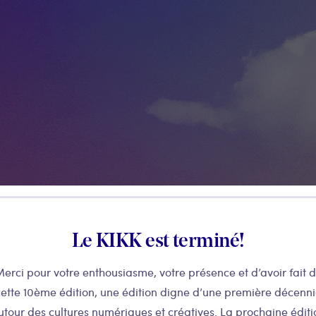
Le KIKK est terminé!
erci pour votre enthousiasme, votre présence et d’avoir fait 
ette 10ème édition, une édition digne d’une première décenn
utour des cultures numériques et créatives. La prochaine éditi