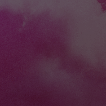
A travers différen
qu'est l'avenir du 
Les technologies XR
institutions cultur
nouvelle relation 
désormais au cœu
avec les studios de