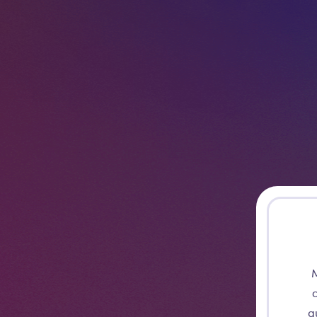
M
c
a