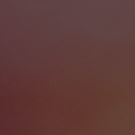
st aujourd'hui le moteur de jeu en temps réel
jeux de lumière, le mapping vidéo et les
tuelle n'est pas un phénomène réservé aux
à un public de niche. Elle a trouvé sa place
dustrie du cinéma, du jeu et de la culture.