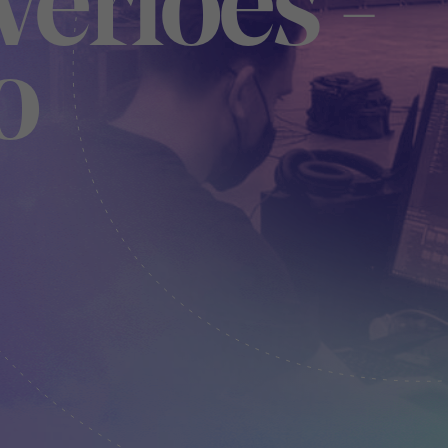
Verloes -
o