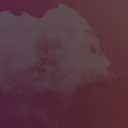
tes études de cas, Poolpio présente ce
Sur scène, c'e
XR pour le secteur culturel.
qui pilote les 
hologrammes.
 sont de plus en plus utilisées par les
La réalité vir
elles. Les technologies XR offrent une
casques VR et 
au patrimoine culturel. Le XR est
au cœur de l'in
r de la production cinématographique
 production virtuels et la prévisualisation.