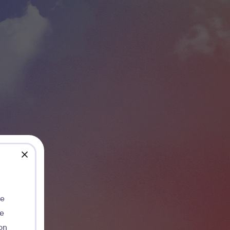
close
de
ie
on