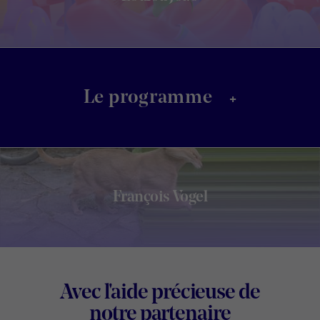
+
Le programme
François Vogel
Footer
Avec l'aide précieuse de
Digital
notre partenaire