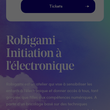
Tickets
Robigami -
Initiation à
l'électronique
Robigami est un atelier qui vise à sensibiliser les
enfants à l’électronique et donner accès à tous, tant
garçons que filles aux compétences numériques. A
partir d’un bricolage basé sur des techniques