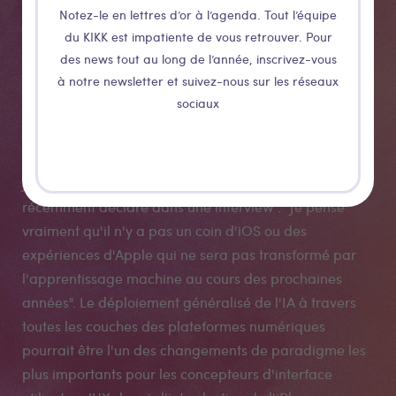
Notez-le en lettres d’or à l’agenda. Tout l’équipe
utilisateurs
du KIKK est impatiente de vous retrouver. Pour
des news tout au long de l’année, inscrivez-vous
assistées par
à notre newsletter et suivez-nous sur les réseaux
sociaux
l’IA
John Giannandrea, le chef de l'IA chez Apple, a
récemment déclaré dans une interview : "Je pense
vraiment qu'il n'y a pas un coin d'iOS ou des
expériences d'Apple qui ne sera pas transformé par
l'apprentissage machine au cours des prochaines
années". Le déploiement généralisé de l'IA à travers
toutes les couches des plateformes numériques
pourrait être l'un des changements de paradigme les
plus importants pour les concepteurs d'interface