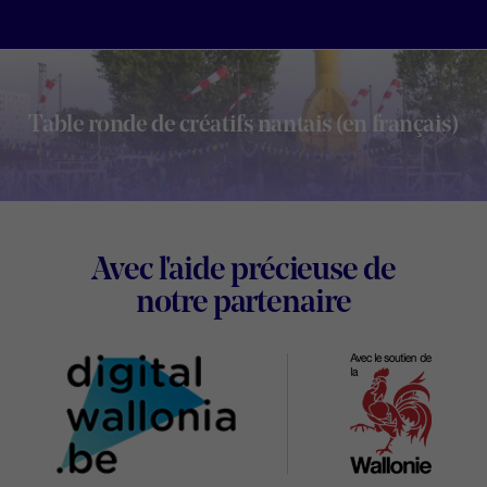
Table ronde de créatifs nantais (en français)
Footer
Avec l'aide précieuse de
Digital
notre partenaire
Wallonia