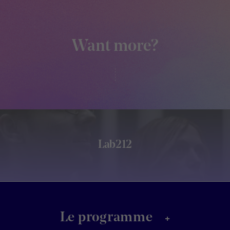
Want more?
Lab212
+
Le programme