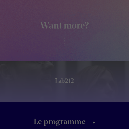
Want more?
Lab212
+
Le programme