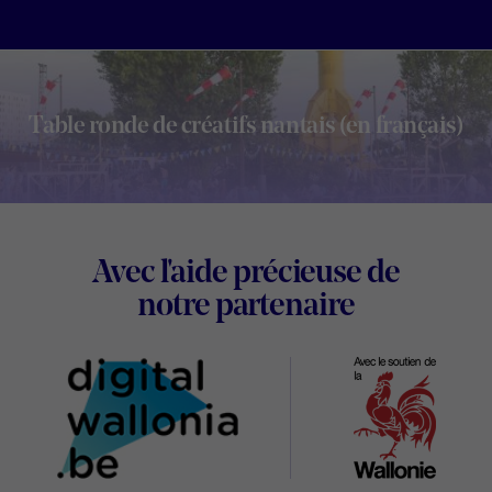
Table ronde de créatifs nantais (en français)
Footer
Avec l'aide précieuse de
Digital
notre partenaire
Wallonia