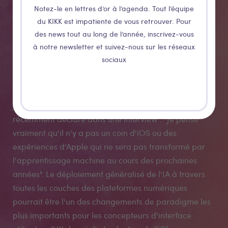
Notez-le en lettres d’or à l’agenda. Tout l’équipe
utilisateurs
du KIKK est impatiente de vous retrouver. Pour
des news tout au long de l’année, inscrivez-vous
assistées par
à notre newsletter et suivez-nous sur les réseaux
sociaux
l’IA
John Giannandrea, le chef de l'IA chez Apple, a
récemment déclaré dans une interview : "Je pense
vraiment qu'il n'y a pas un coin d'iOS ou des
expériences d'Apple qui ne sera pas transformé par
l'apprentissage machine au cours des prochaines
années". Le déploiement généralisé de l'IA à travers
toutes les couches des plateformes numériques
pourrait être l'un des changements de paradigme les
plus importants pour les concepteurs d'interface