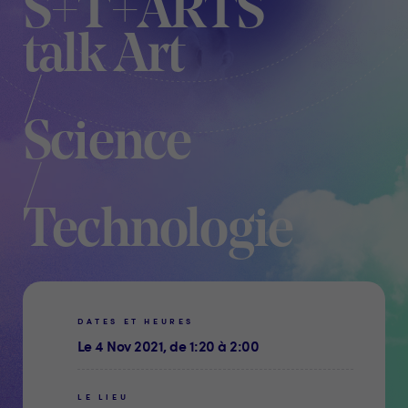
S+T+ARTS
talk Art
/
Science
/
Technologie
DATES ET HEURES
Le 4 Nov 2021, de 1:20 à 2:00
LE LIEU