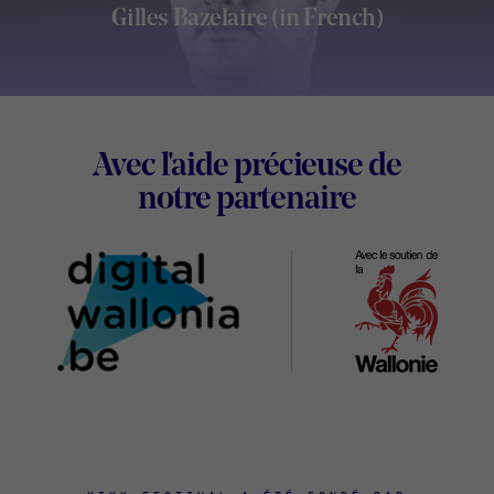
Gilles Bazelaire (in French)
Footer
Avec l'aide précieuse de
Digital
notre partenaire
Wallonia