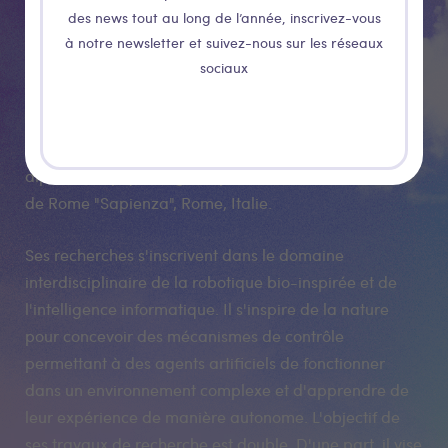
de conférences au département d'informatique de
des news tout au long de l’année, inscrivez-vous
l'université d'Aberystwyth (Royaume-Uni), où il était
à notre newsletter et suivez-nous sur les réseaux
membre du groupe de robotique intelligente. En 2003,
sociaux
il a obtenu un doctorat en informatique et en
intelligence artificielle de l'université du Sussex, à
Brighton (Royaume-Uni). En 1996, il a obtenu un
diplôme en psychologie expérimentale de l'université
de Rome "Sapienza", Rome, Italie.
Ses recherches s'inscrivent dans le domaine
interdisciplinaire de la robotique bio-inspirée et de
l'intelligence informatique. Il s'inspire de la nature
pour concevoir des mécanismes de contrôle
permettant à des agents artificiels de fonctionner
dans un environnement complexe et d'apprendre de
leur expérience de manière autonome. L'objectif de
ses travaux de recherche est double. D'une part, il vise