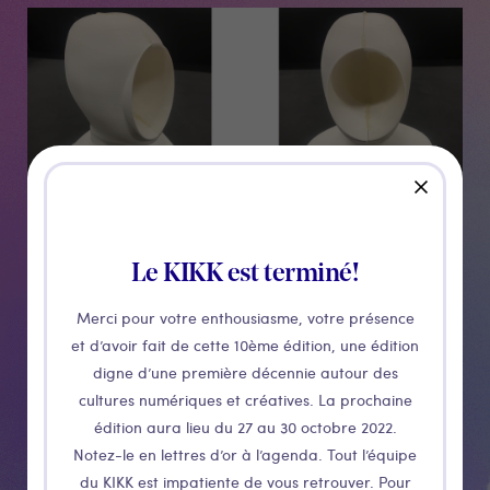
Médias
close
Le KIKK est terminé!
Merci pour votre enthousiasme, votre présence
Elio Tuci est chargé de cours au département
et d’avoir fait de cette 10ème édition, une édition
d'informatique de l'Université de Namur, en Belgique.
digne d’une première décennie autour des
De septembre 2016 à août 2018, il a été maître de
cultures numériques et créatives. La prochaine
conférences au département d'informatique de
édition aura lieu du 27 au 30 octobre 2022.
l'université Middlesex, à Londres, au Royaume-Uni.
Notez-le en lettres d’or à l’agenda. Tout l’équipe
De septembre 2010 à septembre 2016, il a été maître
du KIKK est impatiente de vous retrouver. Pour