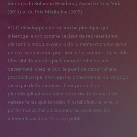
lauréats du Salomon Residency Award à New York
(2019) et du Prix Médiatine (2015).
VOID développe une recherche plastique qui
interroge le son comme vecteur de représentation,
utilisant le médium sonore de la même manière qu’un
peintre son pinceau pour tracer les contours du visible.
L’invisibilité autant que l’immatérialité du son
deviennent, chez le duo, le point de départ d’une
prospection qui interroge les phénomènes du langage
ainsi que de la mémoire. Leur production
pluridisciplinaire se développe via de formes très
variées telles que la vidéo, l’installation, le livre, la
performance, les pièces sonores ou encore les
interventions dans l’espace public.