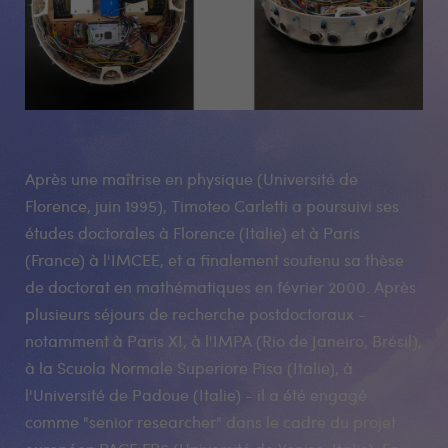
Après une maîtrise en physique (Université de
Florence, juin 1995), Timoteo Carletti a poursuivi ses
études doctorales à Florence (Italie) et à Paris
(France) à l'IMCEE, et a finalement soutenu sa thèse
de doctorat en mathématiques en février 2000. Après
plusieurs séjours de recherche postdoctoraux -
notamment à Paris XI, à l'IMPA (Rio de Janeiro, Brésil),
à la Scuola Normale Superiore Pisa (Italie), à
l'Université de Padoue (Italie) - il a été engagé
comme "senior researcher" dans le cadre du projet