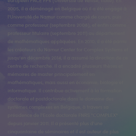
européen PACE FP6 (Université de Venise, Italie). En
2005, il a déménagé en Belgique où il a été engagé à
l'Université de Namur comme chargé de cours, puis
comme professeur (septembre 2008), et enfin comme
professeur titulaire (septembre 2011) au département
de mathématiques appliquées. En 2010, il a été parmi
les créateurs du Namur Center for Complex Systems et
jusqu'en décembre 2014, il a assumé la direction de ce
centre de recherche. Il a encadré plusieurs thèses et
mémoires de master principalement en
mathématiques, mais aussi en économie, biologie et
informatique. Il contribue activement à la formation
doctorale et postdoctorale dans le domaine des
systèmes complexes en Belgique, à travers sa
présidence de l'Ecole doctorale FNRS "COMPLEX"
depuis janvier 2011. Il a présenté plus d'une
cinquantaine de séminaires et il est auteur de plus