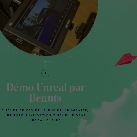
Démo Unreal par
Benuts
8 ÉTUDE DE CAS DE LA RUE DE L'HUMANITÉ,
UNE PRÉVISUALISATION VIRTUELLE DANS
UNREAL ENGINE