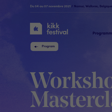
Du 04 au 07 novembre 2021
/ Namur, Wallonie, Belgiqu
KIKK
Festival
Program
Program
Worksho
Mastercl