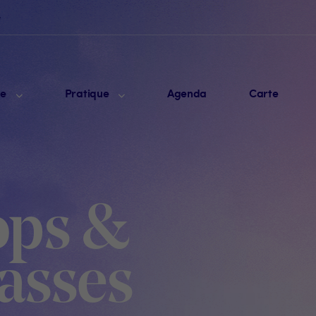
e
me
Pratique
Agenda
Carte
ps &
asses