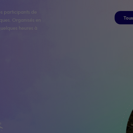
es participants de
Tou
iques. Organisés en
quelques heures à