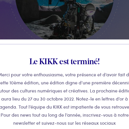
Le KIKK est terminé!
Hervé Verloes -
erci pour votre enthousiasme, votre présence et d’avoir fait 
Poolpio
ette 10ème édition, une édition digne d’une première décenn
utour des cultures numériques et créatives. La prochaine éditi
L'APOGÉE DES TECHNOLOGIES TEMPS RÉEL
aura lieu du 27 au 30 octobre 2022. Notez-le en lettres d’or à
(UNREAL) AU SERVICE DE L'INDUSTRIE
CULTURELLE (CINÉMA, AUDIOVISUEL, ARTS
’agenda. Tout l’équipe du KIKK est impatiente de vous retrouve
DU SPECTACLE, MUSÉES & JEUX VIDÉO).
Pour des news tout au long de l’année, inscrivez-vous à notre
newsletter et suivez-nous sur les réseaux sociaux