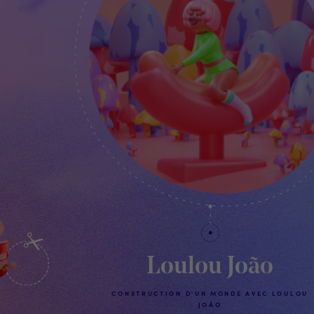
Loulou João
CONSTRUCTION D'UN MONDE AVEC LOULOU
JOÃO