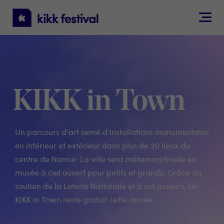
KIKK
Festival
KIKK in Town
Un parcours d'art semé d’installations monumentales
en intérieur et extérieur dans plus de 20 lieux du
centre de Namur. La ville sera métamorphosée en
musée à ciel ouvert pour petits et grands. Grâce au
soutien de la Loterie Nationale et à ses joueurs, Le
KIKK in Town reste gratuit cette année